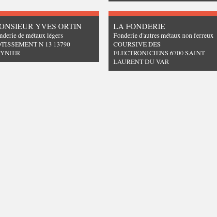
ONSIEUR YVES ORTIN
LA FONDERIE
nderie de métaux légers
Fonderie d'autres métaux non ferreux
TISSEMENT N 13 13790
COURSIVE DES
EYNIER
ELECTRONICIENS 6700 SAINT
LAURENT DU VAR