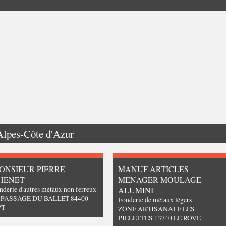
Alpes-Côte d'Azur
ONSIEUR PIERRE
MANUF ARTICLES
HENET
MENAGER MOULAGE
nderie d'autres métaux non ferreux
ALUMINI
 PASSAGE DU BALLET 84400
Fonderie de métaux légers
PT
ZONE ARTISANALE LES
PIELETTES 13740 LE ROVE