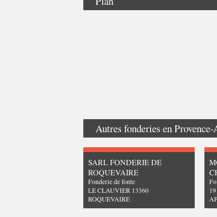
Plan
Autres fonderies en
Provence-
SARL FONDERIE DE
M
ROQUEVAIRE
C
Fonderie de fonte
Fo
LE CLAUVIER 13360
19
ROQUEVAIRE
A