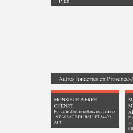
Plan
Autres fonderies en
Provence-
MONSIEUR PIERRE
M
CHENET
M
Fonderie d'autres métaux non ferreux
A
19 PASSAGE DU BALLET 84400
Fo
APT
ZO
PI