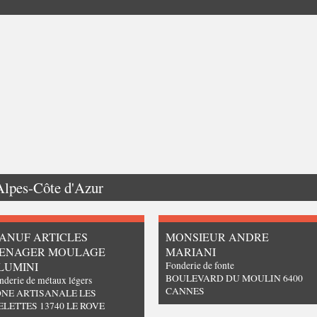
Alpes-Côte d'Azur
ANUF ARTICLES
MONSIEUR ANDRE
ENAGER MOULAGE
MARIANI
LUMINI
Fonderie de fonte
BOULEVARD DU MOULIN 6400
nderie de métaux légers
CANNES
NE ARTISANALE LES
ELETTES 13740 LE ROVE