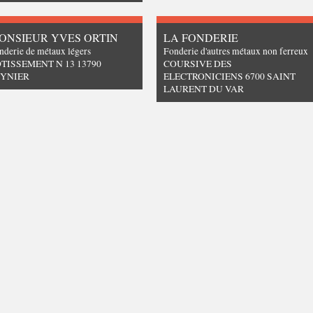
ONSIEUR YVES ORTIN
LA FONDERIE
nderie de métaux légers
Fonderie d'autres métaux non ferreux
TISSEMENT N 13 13790
COURSIVE DES
EYNIER
ELECTRONICIENS 6700 SAINT
LAURENT DU VAR