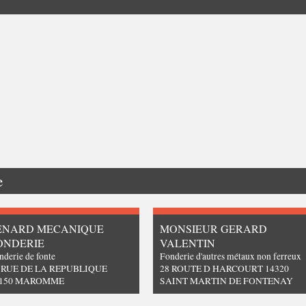
e
ENARD MECANIQUE
MONSIEUR GERARD
ONDERIE
VALENTIN
nderie de fonte
Fonderie d'autres métaux non ferreux
 RUE DE LA REPUBLIQUE
28 ROUTE D HARCOURT 14320
6150 MAROMME
SAINT MARTIN DE FONTENAY