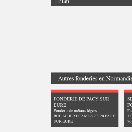
Plan
Autres fonderies en
Normandi
FONDERIE DE PACY SUR
S
EURE
F
Fonderie de métaux légers
Fo
RUE ALBERT CAMUS 27120 PACY
13
SUR EURE
7