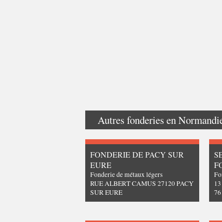
Autres fonderies en
Normandi
FONDERIE DE PACY SUR
S
EURE
F
Fonderie de métaux légers
Fo
RUE ALBERT CAMUS 27120 PACY
13
SUR EURE
7