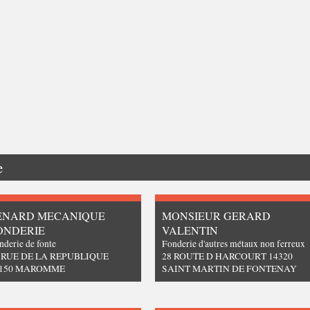
e
ENARD MECANIQUE
MONSIEUR GERARD
ONDERIE
VALENTIN
nderie de fonte
Fonderie d'autres métaux non ferreux
 RUE DE LA REPUBLIQUE
28 ROUTE D HARCOURT 14320
6150 MAROMME
SAINT MARTIN DE FONTENAY