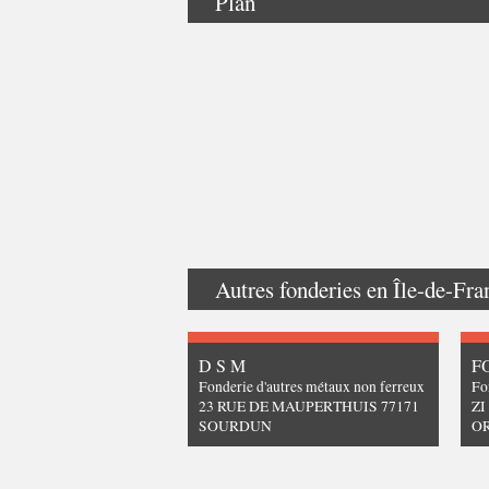
Plan
Autres fonderies en
Île-de-Fra
D S M
F
Fonderie d'autres métaux non ferreux
Fo
23 RUE DE MAUPERTHUIS 77171
ZI
SOURDUN
O