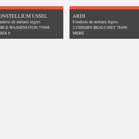
ONSTELLIUM USSEL
ARDI
nderie de métaux légers
Fonderie de métaux légers
 RUE WASHINGTON 75008
2 CHEMIN BEAUCHET 78490
RIS 8
MERE