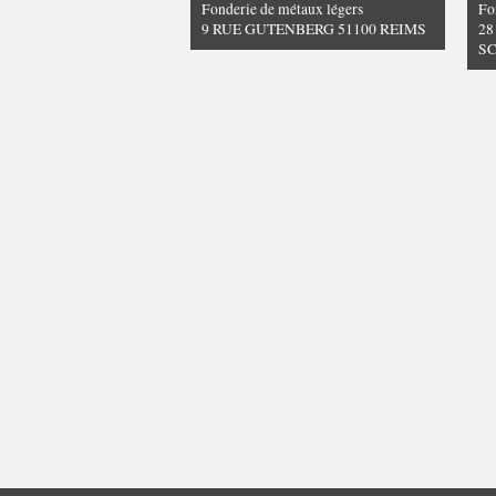
Fonderie de métaux légers
Fo
9 RUE GUTENBERG 51100 REIMS
28
S