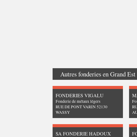
Autres fonderies en
Grand Est
FONDERIES VIGALU
M
Fonderie de métaux légers
Fo
RUE DE PONT VARIN 52130
RU
WASSY
A
SA FONDERIE HADOUX
F