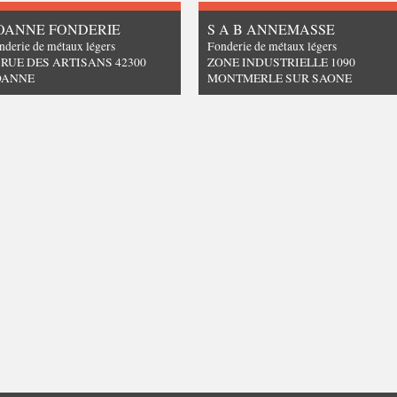
OANNE FONDERIE
S A B ANNEMASSE
nderie de métaux légers
Fonderie de métaux légers
 RUE DES ARTISANS 42300
ZONE INDUSTRIELLE 1090
OANNE
MONTMERLE SUR SAONE