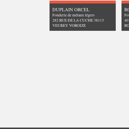
DUPLAIN ORCEL
R
Fonderie de métaux légers
Fo
282 RUE DE LA CUCHE 38113
40
VEUREY VOROIZE
R