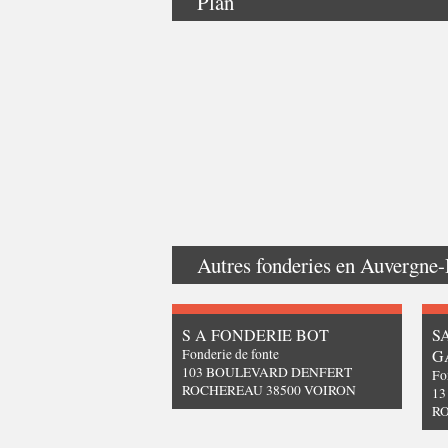
Plan
Autres fonderies en
Auvergne-
S A FONDERIE BOT
S
Fonderie de fonte
G
103 BOULEVARD DENFERT
Fo
ROCHEREAU 38500 VOIRON
1
RO