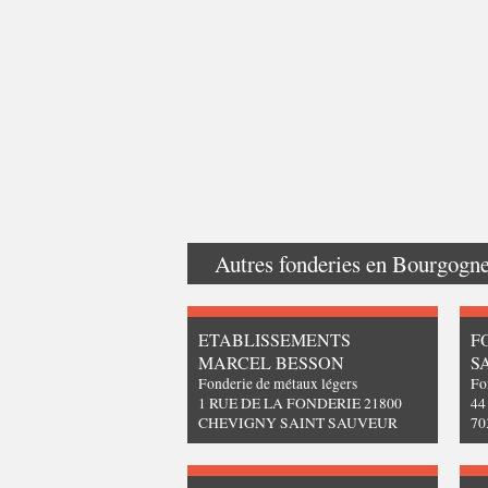
Autres fonderies en
Bourgogn
ETABLISSEMENTS
F
MARCEL BESSON
S
Fonderie de métaux légers
Fo
1 RUE DE LA FONDERIE 21800
4
CHEVIGNY SAINT SAUVEUR
70