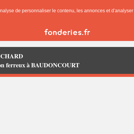
nalyse de personnaliser le contenu, les annonces et d'analyser n
ICHARD
 non ferreux à BAUDONCOURT