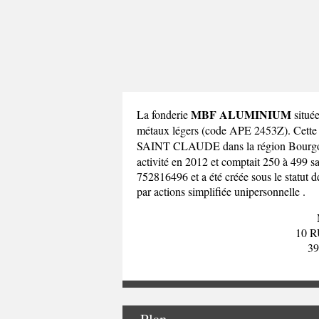
MBF ALUMINIUM
La fonderie
situé
métaux légers (code APE 2453Z). Cet
SAINT CLAUDE dans la
région Bour
activité en 2012 et comptait 250 à 499 
752816496 et a été créée sous le statut d
par actions simplifiée unipersonnelle .
10 
3
Plan