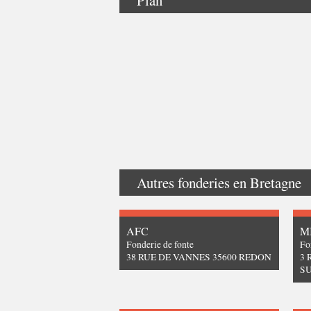
Autres fonderies en
Bretagne
AFC
M
Fonderie de fonte
Fo
38 RUE DE VANNES 35600 REDON
3 
SU