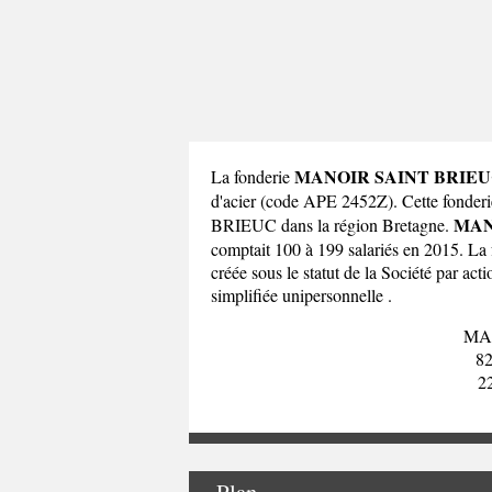
MANOIR SAINT BRIE
La fonderie
d'acier (code APE 2452Z). Cette fon
MAN
BRIEUC dans la
région Bretagne
.
comptait 100 à 199 salariés en 2015. L
créée sous le statut de la Société par act
simplifiée unipersonnelle .
MA
8
2
Plan