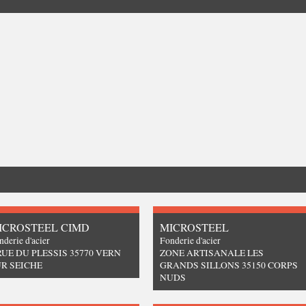
ICROSTEEL CIMD
MICROSTEEL
nderie d'acier
Fonderie d'acier
RUE DU PLESSIS 35770 VERN
ZONE ARTISANALE LES
R SEICHE
GRANDS SILLONS 35150 CORPS
NUDS