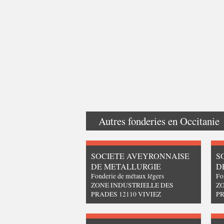
Autres fonderies en
Occitanie
SOCIETE AVEYRONNAISE
S
DE METALLURGIE
D
Fonderie de métaux légers
Fo
ZONE INDUSTRIELLE DES
ZO
PRADES 12110 VIVIEZ
PR