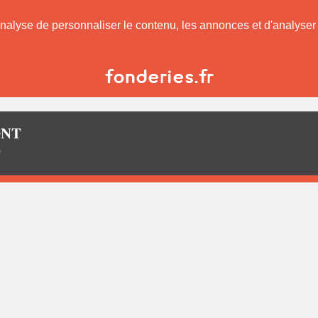
nalyse de personnaliser le contenu, les annonces et d'analyser n
ONT
T