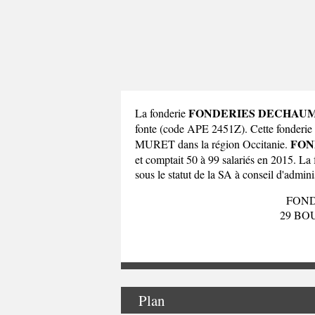
FONDERIES DECHAU
La fonderie
fonte (code APE 2451Z). Cette fond
FON
MURET dans la
région Occitanie
.
et comptait 50 à 99 salariés en 2015. L
sous le statut de la SA à conseil d'administ
FON
29 BO
Plan