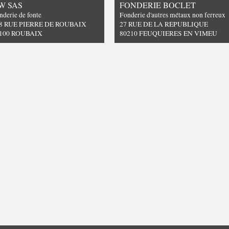
W SAS
FONDERIE BOCLET
nderie de fonte
Fonderie d'autres métaux non ferreux
8 RUE PIERRE DE ROUBAIX
27 RUE DE LA REPUBLIQUE
100 ROUBAIX
80210 FEUQUIERES EN VIMEU