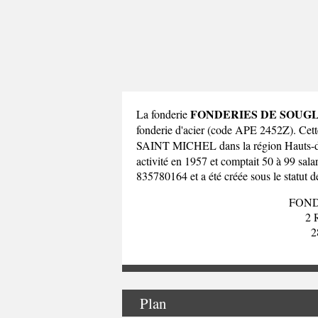
FONDERIES DE SOUG
La fonderie
fonderie d'acier (code APE 2452Z). C
SAINT MICHEL dans la
région Hauts-
activité en 1957 et comptait 50 à 99 sa
835780164 et a été créée sous le statut d
FOND
2
2
Plan