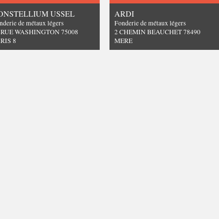
ONSTELLIUM USSEL
ARDI
nderie de métaux légers
Fonderie de métaux légers
 RUE WASHINGTON 75008
2 CHEMIN BEAUCHET 78490
RIS 8
MERE