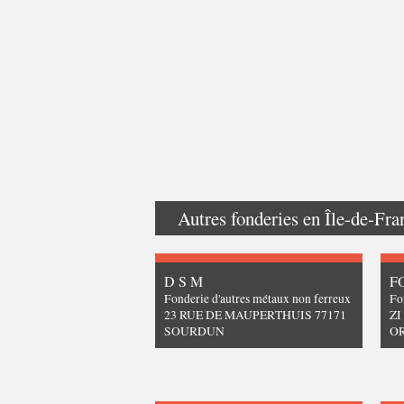
Autres fonderies en
Île-de-Fra
D S M
F
Fonderie d'autres métaux non ferreux
Fo
23 RUE DE MAUPERTHUIS 77171
ZI
SOURDUN
O