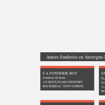
Autres fonderies en
Auvergne-
S A FONDERIE BOT
S
Fonderie de fonte
G
103 BOULEVARD DENFERT
Fo
ROCHEREAU 38500 VOIRON
1
RO