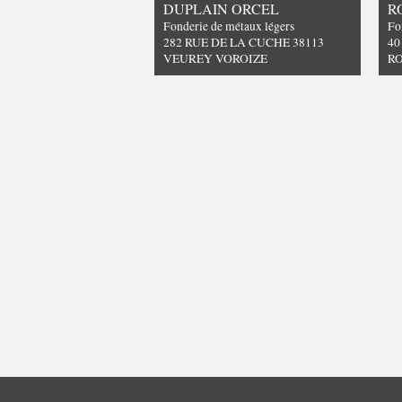
DUPLAIN ORCEL
R
Fonderie de métaux légers
Fo
282 RUE DE LA CUCHE 38113
40
VEUREY VOROIZE
R