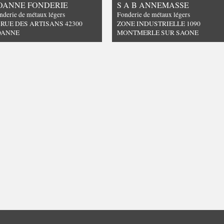
OANNE FONDERIE
S A B ANNEMASSE
nderie de métaux légers
Fonderie de métaux légers
 RUE DES ARTISANS 42300
ZONE INDUSTRIELLE 1090
OANNE
MONTMERLE SUR SAONE