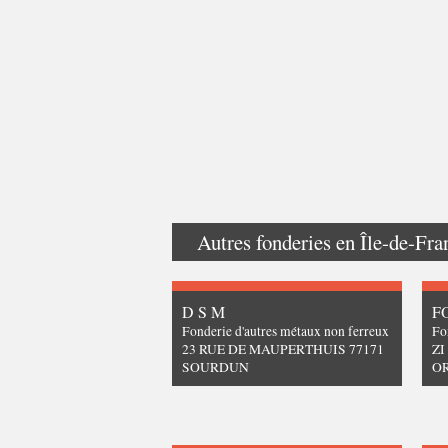
Autres fonderies en
Île-de-Fra
D S M
F
Fonderie d'autres métaux non ferreux
Fo
23 RUE DE MAUPERTHUIS 77171
ZI
SOURDUN
O