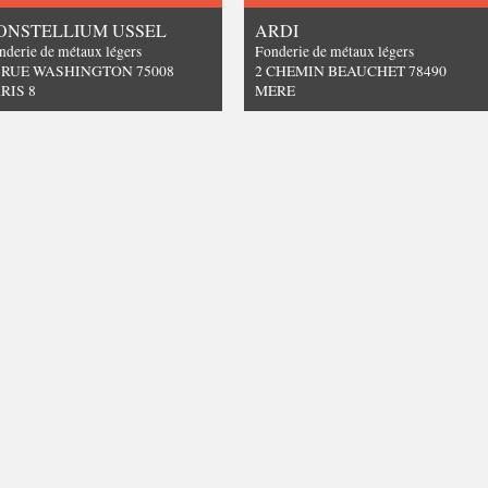
ONSTELLIUM USSEL
ARDI
nderie de métaux légers
Fonderie de métaux légers
 RUE WASHINGTON 75008
2 CHEMIN BEAUCHET 78490
RIS 8
MERE