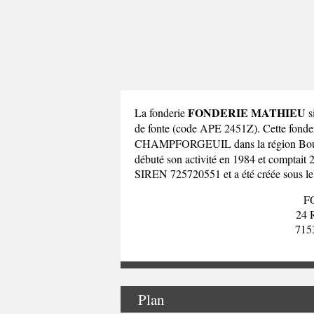
FONDERIE MATHIEU
La fonderie
s
de fonte (code APE 2451Z). Cette fo
CHAMPFORGEUIL dans la
région Bo
débuté son activité en 1984 et comptait 
SIREN 725720551 et a été créée sous le s
F
24
71
Plan