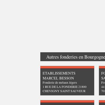
Autres fonderies en
Bourgogn
ETABLISSEMENTS
F
MARCEL BESSON
S
Fonderie de métaux légers
Fo
1 RUE DE LA FONDERIE 21800
4
CHEVIGNY SAINT SAUVEUR
70