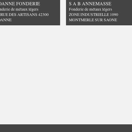
OANNE FONDERIE
S A B ANNEMASSE
nderie de métaux légers
Fonderie de métaux légers
 RUE DES ARTISANS 42300
ZONE INDUSTRIELLE 1090
OANNE
MONTMERLE SUR SAONE