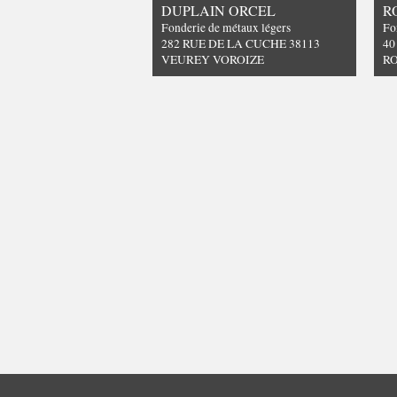
DUPLAIN ORCEL
R
Fonderie de métaux légers
Fo
282 RUE DE LA CUCHE 38113
40
VEUREY VOROIZE
R