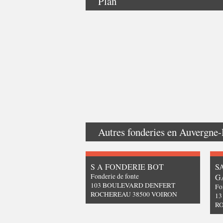
Plan
Autres fonderies en
Auvergne-
S A FONDERIE BOT
S
Fonderie de fonte
G
103 BOULEVARD DENFERT
Fo
ROCHEREAU 38500 VOIRON
1
RO