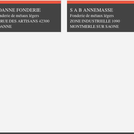
OANNE FONDERIE
S A B ANNEMASSE
nderie de métaux légers
Fonderie de métaux légers
 RUE DES ARTISANS 42300
ZONE INDUSTRIELLE 1090
OANNE
MONTMERLE SUR SAONE