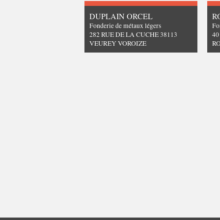
DUPLAIN ORCEL
R
Fonderie de métaux légers
Fo
282 RUE DE LA CUCHE 38113
40
VEUREY VOROIZE
R