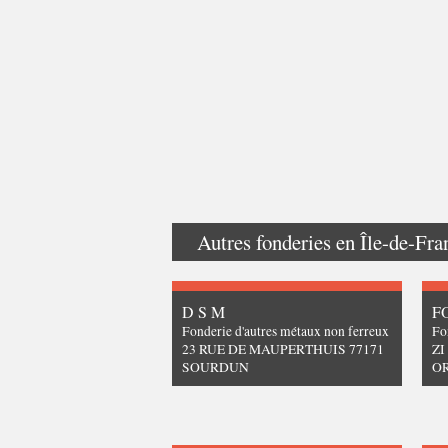
Autres fonderies en
Île-de-Fra
D S M
F
Fonderie d'autres métaux non ferreux
Fo
23 RUE DE MAUPERTHUIS 77171
ZI
SOURDUN
O