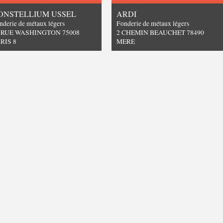
ONSTELLIUM USSEL
ARDI
nderie de métaux légers
Fonderie de métaux légers
 RUE WASHINGTON 75008
2 CHEMIN BEAUCHET 78490
RIS 8
MERE