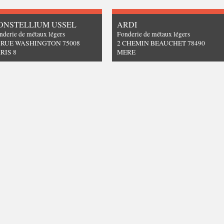
ONSTELLIUM USSEL
ARDI
nderie de métaux légers
Fonderie de métaux légers
 RUE WASHINGTON 75008
2 CHEMIN BEAUCHET 78490
RIS 8
MERE