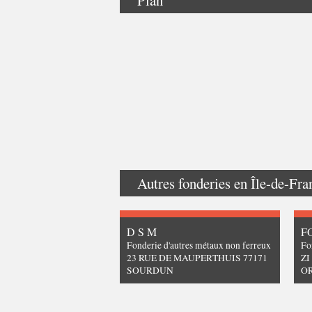
Autres fonderies en
Île-de-Fra
D S M
F
Fonderie d'autres métaux non ferreux
Fo
23 RUE DE MAUPERTHUIS 77171
ZI
SOURDUN
O