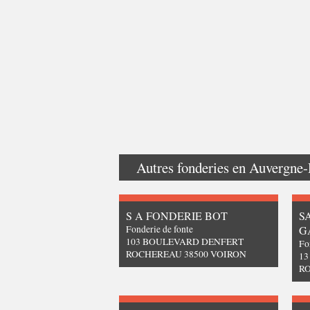
Autres fonderies en
Auvergne-
S A FONDERIE BOT
S
Fonderie de fonte
G
103 BOULEVARD DENFERT
Fo
ROCHEREAU 38500 VOIRON
1
RO