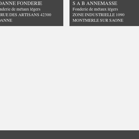
OANNE FONDERIE
S A B ANNEMASSE
nderie de métaux légers
Fonderie de métaux légers
 RUE DES ARTISANS 42300
ZONE INDUSTRIELLE 1090
OANNE
MONTMERLE SUR SAONE