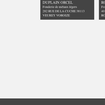
DUPLAIN ORCEL
R
Fonderie de métaux légers
Fo
282 RUE DE LA CUCHE 38113
40
VEUREY VOROIZE
R